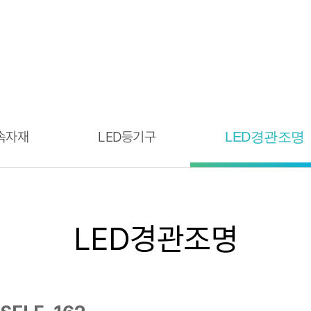
속자재
LED등기구
LED경관조명
LED경관조명