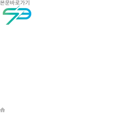
본문바로가기
회사소개
제품소개
고객센터
제품소개
> 제품소개 > LED경관조명