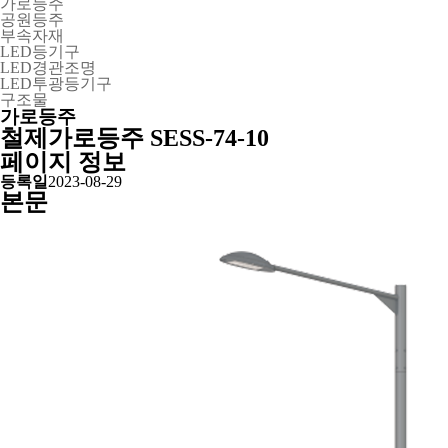
가로등주
공원등주
부속자재
LED등기구
LED경관조명
LED투광등기구
구조물
가로등주
철제가로등주
SESS-74-10
페이지 정보
등록일
2023-08-29
본문