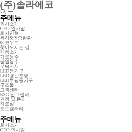
(주)솔라에코
주메뉴
회사소개
CEO 인사말
회사연혁
특허&인증현황
에코우드
찾아오시는 길
제품소개
가로등주
공원등주
부속자재
LED등기구
LED경관조명
LED투광등기구
구조물
고객센터
ESG 신고센터
견적 및 문의
자료실
포토갤러리
주메뉴
회사소개
CEO 인사말