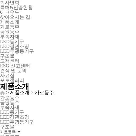
회사연혁
특허&인증현황
에코우드
찾아오시는 길
제품소개
가로등주
공원등주
부속자재
LED등기구
LED경관조명
LED투광등기구
구조물
고객센터
ESG 신고센터
견적 및 문의
자료실
포토갤러리
제품소개
> 제품소개 > 가로등주
가로등주
공원등주
부속자재
LED등기구
LED경관조명
LED투광등기구
구조물
가로등주