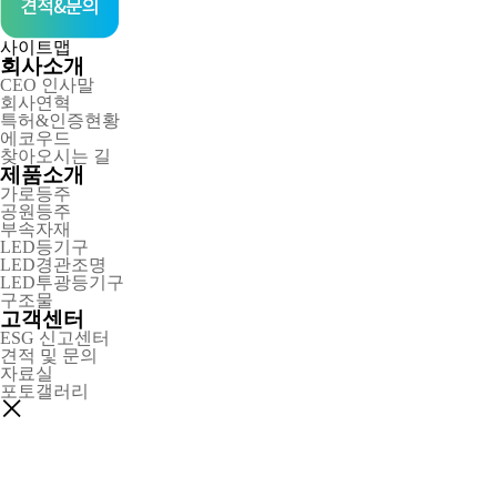
사이트맵
회사소개
CEO 인사말
회사연혁
특허&인증현황
에코우드
찾아오시는 길
제품소개
가로등주
공원등주
부속자재
LED등기구
LED경관조명
LED투광등기구
구조물
고객센터
ESG 신고센터
견적 및 문의
자료실
포토갤러리